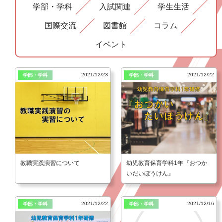
学部・学科
入試関連
学生生活
国際交流
図書館
コラム
イベント
2021/12/23
2021/12/22
学部・学科
学部・学科
教職実践演習について
幼児教育保育学科1年『おつか
いだいぼうけん』
2021/12/22
2021/12/16
学部・学科
学部・学科