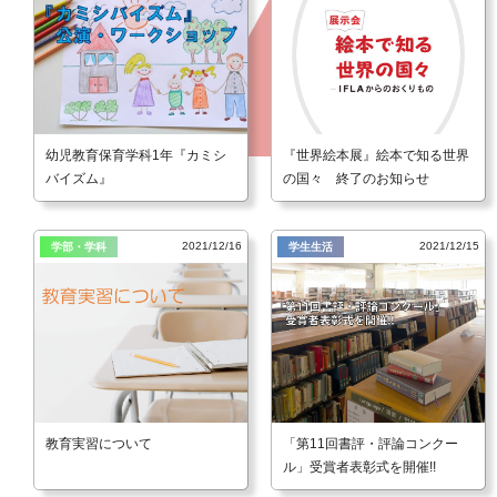
幼児教育保育学科1年『カミシ
『世界絵本展』絵本で知る世界
バイズム』
の国々 終了のお知らせ
2021/12/16
2021/12/15
学部・学科
学生生活
教育実習について
「第11回書評・評論コンクー
ル」受賞者表彰式を開催!!