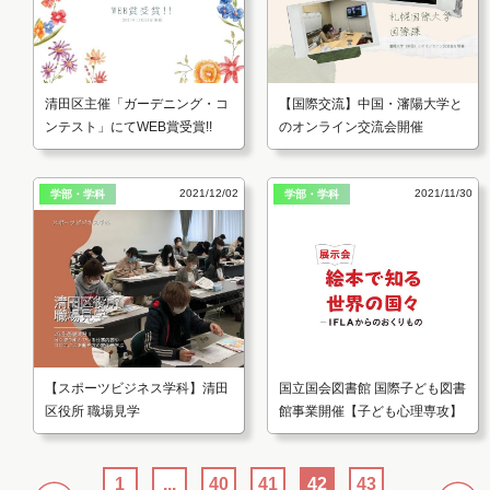
清田区主催「ガーデニング・コ
【国際交流】中国・瀋陽大学と
ンテスト」にてWEB賞受賞!!
のオンライン交流会開催
2021/12/02
2021/11/30
学部・学科
学部・学科
【スポーツビジネス学科】清田
国立国会図書館 国際子ども図書
区役所 職場見学
館事業開催【子ども心理専攻】
1
...
40
41
42
43