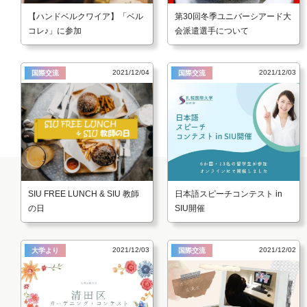
【ハンドベルクワイア】「ベル
第30回冬季ユニバーシアード大
コレ♪」に参加
会派遣選手について
2021/12/04
2021/12/03
国際交流
国際交流
SIU FREE LUNCH & SIU 教師
日本語スピーチコンテスト in
の日
SIU開催
2021/12/03
2021/12/02
大学より
国際交流