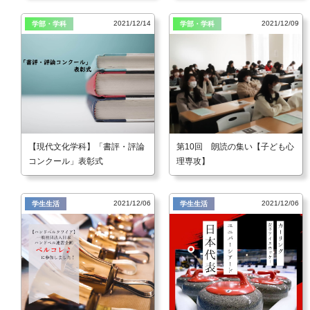
2021/12/14
2021/12/09
学部・学科
学部・学科
【現代文化学科】「書評・評論
第10回 朗読の集い【子ども心
コンクール」表彰式
理専攻】
2021/12/06
2021/12/06
学生生活
学生生活